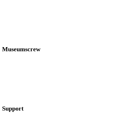
Museumscrew
Lea-Marie 
Hans Drechsler, Christine 
Support