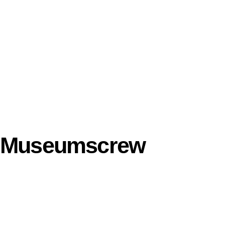
Museumscrew
Anne Schweisfurth
Jessica Fritz