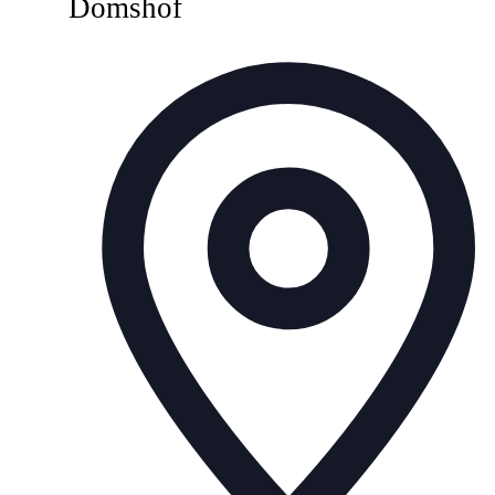
Domshof
A