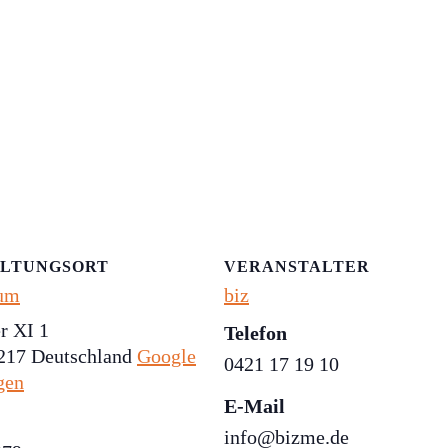
LTUNGSORT
VERANSTALTER
um
biz
r XI 1
Telefon
217
Deutschland
Google
0421 17 19 10
gen
E-Mail
info@bizme.de