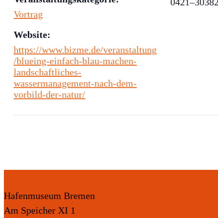
0421–3038
Vortrag
Website:
https://www.bizme.de/veranstaltung
/blueing-einfach-blau-machen-
landschaftliches-
wassermanagement-nach-dem-
vorbild-der-natur/
Hafenmuseum Bremen
Am Speicher XI 1