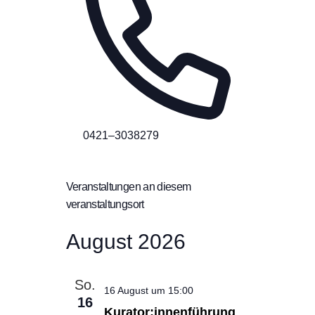
Telefon
0421–3038279
Veranstaltungen an diesem
veranstaltungsort
August 2026
So.
16 August um 15:00
16
Kurator:innenführung